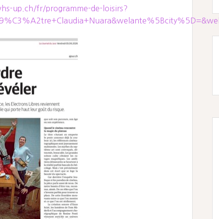
vhs-up.ch/fr/programme-de-loisirs?
C3%A2tre+Claudia+Nuara&welante%5Bcity%5D=&wela