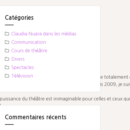
Catégories
Claudia Nuara dans les médias
Communication
Cours de théâtre
Divers
Spectacles
Télévision
n travail me touche particulièrement. Cela entre totalement d
nne à l’Université pppulaire Bienne-Lyss
V
depuis 2009, je sui
 puissance du théâtre est inimaginable pour celles et ceux qui 
les yeux.
Commentaires récents
ci la vie !