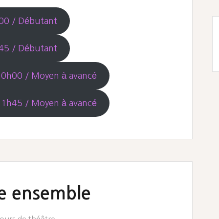
00 / Débutant
45 / Débutant
20h00 / Moyen à avancé
21h45 / Moyen à avancé
re ensemble
ours de théâtre