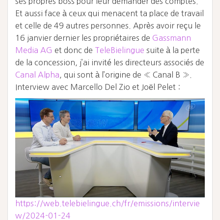
ses propres boss pour leur demander des comptes.
Et aussi face à ceux qui menacent ta place de travail
et celle de 49 autres personnes. Après avoir reçu le
16 janvier dernier les propriétaires de
Gassmann
Media AG
et donc de
TeleBielingue
suite à la perte
de la concession, j’ai invité les directeurs associés de
Canal Alpha
, qui sont à l’origine de « Canal B ».
Interview avec Marcello Del Zio et Joël Pelet :
https://web.telebielingue.ch/fr/emissions/intervie
w/2024-01-24